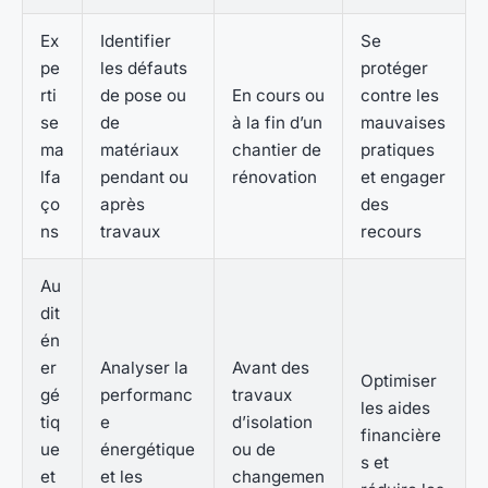
Ex
Identifier
Se
pe
les défauts
protéger
rti
de pose ou
En cours ou
contre les
se
de
à la fin d’un
mauvaises
ma
matériaux
chantier de
pratiques
lfa
pendant ou
rénovation
et engager
ço
après
des
ns
travaux
recours
Au
dit
én
er
Analyser la
Avant des
Optimiser
gé
performanc
travaux
les aides
tiq
e
d’isolation
financière
ue
énergétique
ou de
s et
et
et les
changemen