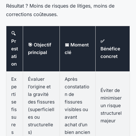
Résultat ? Moins de risques de litiges, moins de
corrections coûteuses.
🔍
Pr
✅
🎯 Objectif
📅 Moment
est
Bénéfice
principal
clé
ati
concret
on
Ex
Évaluer
Après
pe
l’origine et
constatatio
Éviter de
rti
la gravité
n de
minimiser
se
des fissures
fissures
un risque
fis
(superficiell
visibles ou
structurel
su
es ou
avant
majeur
re
structurelle
achat d’un
s
s)
bien ancien