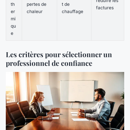
réduire les
th
pertes de
t de
factures
er
chaleur
chauffage
mi
qu
e
Les critères pour sélectionner un
professionnel de confiance