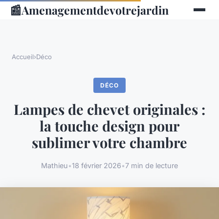
📰
Amenagementdevotrejardin
Accueil
›
Déco
DÉCO
Lampes de chevet originales :
la touche design pour
sublimer votre chambre
Mathieu
•
18 février 2026
•
7 min de lecture