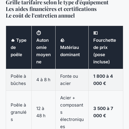
Grille tarifaire selon le type d'équipement
Les aides financières et certifications
Le coût de l'entretien annuel
⏱️
💶
🔥 Type
Auton
🪨
Fourchette
de
omie
Matériau
de prix
poêle
moyen
dominant
(pose
ne
incluse)
Poêle à
Fonte ou
1 800 à 4
4 à 8 h
bûches
acier
000 €
Acier +
Poêle à
composant
12 à
3 500 à 7
granulé
s
48 h
000 €
s
électroniqu
es